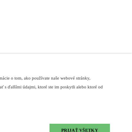
e špeciality. Priamo v areáli hotela sú k dispozícií možnosti
mácie o tom, ako používate naše webové stránky,
ť s ďalšími údajmi, ktoré ste im poskytli alebo ktoré od
PRIJAŤ VŠETKY