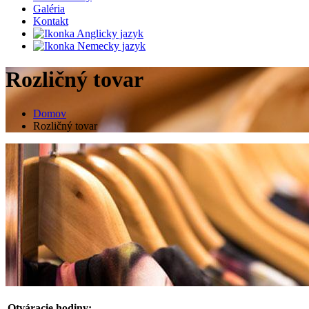
Galéria
Kontakt
Rozličný tovar
Domov
Rozličný tovar
Otváracie hodiny: