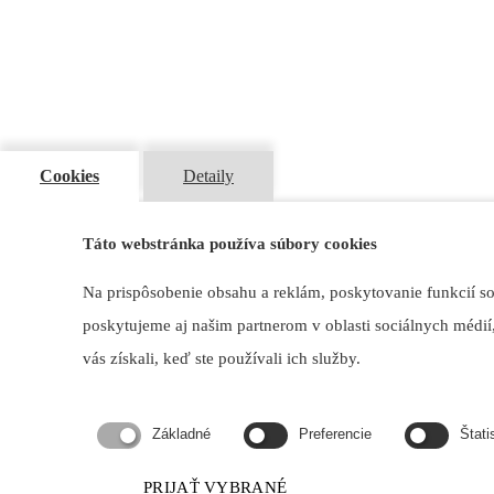
Cookies
Detaily
Hotel Atrium, lokalizovaný priamo v centre Malaciek, vám okrem príj
relaxu a nakupovania.
Táto webstránka používa súbory cookies
SLUŽBY
Na prispôsobenie obsahu a reklám, poskytovanie funkcií s
Mimi-móda
poskytujeme aj našim partnerom v oblasti sociálnych médií,
Malacká pivárnička
Pedikúra - manikúra Salon Martin
vás získali, keď ste používali ich služby.
Lulu Cakes
Autoumývareň
Zákazkové šitie
Zlatníctvo a záložna
Základné
Preferencie
Štati
Šitie záclon
PRIJAŤ VYBRANÉ
Fitness centrum