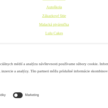
Autoškola
Zákazkové šitie
Malacká pivárnička
Lulu Cakes
emného ubytovania ponúka výbornú a chutnú domácu kuchyňu ako aj rôzn
ociálnych médií a analýzu návštevnosti používame súbory cookie. Infor
 inzercie a analýzy. Títo partneri môžu príslušné informácie skombinova
stiky
Marketing