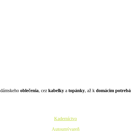
a dámskeho
oblečenia
, cez
kabelky
a
topánky
, až k
domácim potreb
Kaderníctvo
Autoumývareň