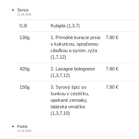
Štvrtok
13.08.2026
0,3l
Kulajda (1,3,7)
130g
1. Prírodné kuracie prsia
7.80 €
s kukuricou, opraženou
cibuľkou a syrom, ryža
(1,7,12)
420g
2. Lasagne bolognese
7.80 €
(1,3,7,12)
150g
3. Syrový špíz so
7.80 €
šunkou v cestíčku,
opekané zemiaky,
tatárska omáčka
(1,3,7,10)
Piatok
14.08.2026