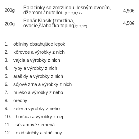
Palacinky so zmrzlinou, lesným ovocím,
200g
4,90€
džemom / nutellou
(1,3,7,8,12)
Pohár Klasik (zmrzlina,
4,50€
200g
ovocie,šľahačka,toping)
(3,7,12)
1. obilniny obsahujúce lepok
2. kôrovce a výrobky z nich
3. vajcia a výrobky z nich
4. ryby a výrobky z nich
5. arašidy a výrobky z nich
6. sójové zrná a výrobky z nich
7. mlieko a výrobky z neho
8. orechy
9. zelér a výrobky z neho
10. horčica a výrobky z nej
11. sézamové semená
12. oxid síričity a síričitany