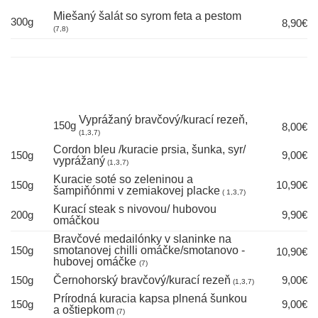
Miešaný šalát so syrom feta a pestom
300g
8,90€
(7,8)
Vyprážaný bravčový/kurací rezeň,
150g
8,00€
(1,3,7)
Cordon bleu /kuracie prsia, šunka, syr/
150g
9,00€
vyprážaný
(1,3,7)
Kuracie soté so zeleninou a
150g
10,90€
šampiňónmi v zemiakovej placke
( 1,3,7)
Kurací steak s nivovou/ hubovou
200g
9,90€
omáčkou
Bravčové medailónky v slaninke na
150g
smotanovej chilli omáčke/smotanovo -
10,90€
hubovej omáčke
(7)
150g
Černohorský bravčový/kurací rezeň
9,00€
(1,3,7)
Prírodná kuracia kapsa plnená šunkou
150g
9,00€
a oštiepkom
(7)