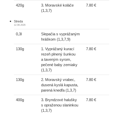
420g
3. Moravské koláče
7.80 €
(1,3,7)
Streda
12.08.2026
0,3l
Slepačia s vyprážaným
hráškom (1,3,7,9)
130g
1. Vyprážaný kurací
7.80 €
rezeň plnený šunkou
a taveným syrom,
pečené baby zemiaky
(1,3,7)
130g
2. Moravský vrabec,
7.80 €
dusená kyslá kapusta,
parená knedľa (1,3,7)
400g
3. Bryndzové halušky
7.80 €
s opraženou slaninkou
(1,3,7)