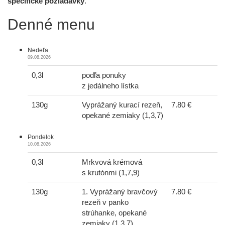
špecifické požiadavky
.
Denné
menu
Nedeľa
09.08.2026
0,3l
podľa ponuky
z jedálneho lístka
130g
Vyprážaný kurací rezeň,
7.80 €
opekané zemiaky (1,3,7)
Pondelok
10.08.2026
0,3l
Mrkvová krémová
s krutónmi (1,7,9)
130g
1. Vyprážaný bravčový
7.80 €
rezeň v panko
strúhanke, opekané
zemiaky (1,3,7)