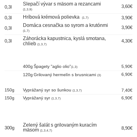
Slepačí
vývar s mäsom a rezancami
3,60€
0,3l
(1,3,9)
Hríbová krémová polievka
0,3l
3,90€
(1,7)
Domáca cesnačka so syrom a krutónmi
3,90€
0,3l
(1,7)
Záhorácka kapustnica, kyslá smotana,
0,3l
4,30€
chlieb
(1,3,7)
400g
Špagety "aglio olio"
5,90€
(1,3)
6,9
0€
120g
Grilovaný hermelín s brusnicami
(3)
150g
Vyprážaný syr so šunkou
7,40€
(1,3,7)
150g
Vyprážaný syr
6,90€
(1,3,7)
Zelený šalát s grilovaným kuracím
300g
8,90€
mäsom
(1,3,4,7)