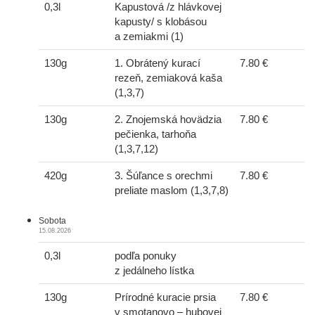
0,3l
Kapustová /z hlávkovej
kapusty/ s klobásou
a zemiakmi (1)
130g
1. Obrátený kurací
7.80 €
rezeň, zemiaková kaša
(1,3,7)
130g
2. Znojemská hovädzia
7.80 €
pečienka, tarhoňa
(1,3,7,12)
420g
3. Šúľance s orechmi
7.80 €
preliate maslom (1,3,7,8)
Sobota
15.08.2026
0,3l
podľa ponuky
z jedálneho lístka
130g
Prírodné kuracie prsia
7.80 €
v smotanovo – hubovej