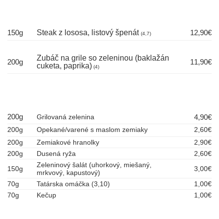
150g
Steak z lososa, listový špenát
12,90€
(4,7)
Zubáč na grile so zeleninou (baklažán
200g
11,90€
cuketa, paprika)
(4)
200g
Grilovaná zelenina
4,90€
200g
Opekané/varené s maslom zemiaky
2,60€
200g
Zemiakové hranolky
2,90€
200g
Dusená ryža
2,60€
Zeleninový šalát (uhorkový, miešaný,
150g
3,00€
mrkvový, kapustový)
70g
Tatárska omáčka (3,10)
1,00€
70g
Kečup
1,00€