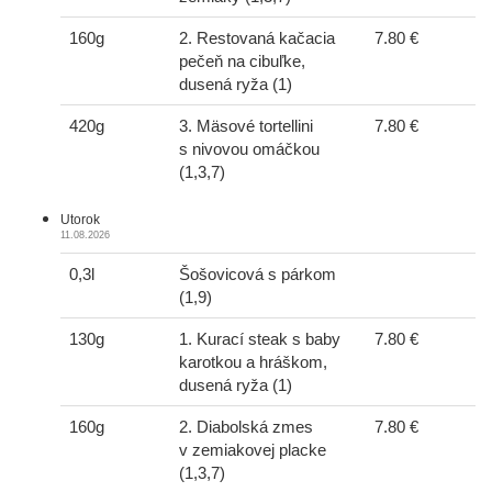
160g
2. Restovaná kačacia
7.80 €
pečeň na cibuľke,
dusená ryža (1)
420g
3. Mäsové tortellini
7.80 €
s nivovou omáčkou
(1,3,7)
Utorok
11.08.2026
0,3l
Šošovicová s párkom
(1,9)
130g
1. Kurací steak s baby
7.80 €
karotkou a hráškom,
dusená ryža (1)
160g
2. Diabolská zmes
7.80 €
v zemiakovej placke
(1,3,7)