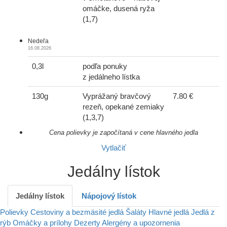
omáčke, dusená ryža
(1,7)
Nedeľa
16.08.2026
0,3l
podľa ponuky
z jedálneho lístka
130g
Vyprážaný bravčový
7.80 €
rezeň, opekané zemiaky
(1,3,7)
Cena polievky je započítaná v cene hlavného jedla
Vytlačiť
Jedálny
lístok
Jedálny lístok
Nápojový lístok
Polievky
Cestoviny a bezmäsité jedlá
Šaláty
Hlavné jedlá
Jedlá z
rýb
Omáčky a prílohy
Dezerty
Alergény a upozornenia