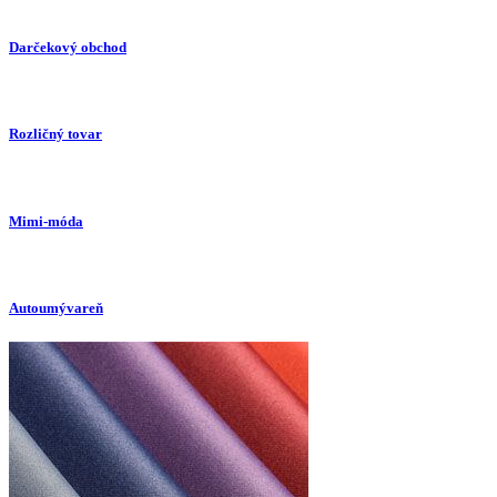
Darčekový obchod
Rozličný tovar
Mimi-móda
Autoumývareň