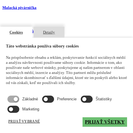
Malacká pivárnička
Pedikúra - manikúra Salon Martin
Cookies
Detaily
Táto webstránka používa súbory cookies
Lulu Cakes
Na prispôsobenie obsahu a reklám, poskytovanie funkcií sociálnych médií
a analýzu návštevnosti používame súbory cookie. Informácie o tom, ako
používate naše webové stránky, poskytujeme aj našim partnerom v oblasti
sociálnych médií, inzercie a analýzy. Títo partneri môžu príslušné
Hotel Atrium, lokalizovaný priamo v centre Malaciek, vám okrem
informácie skombinovať s ďalšími údajmi, ktoré ste im poskytli alebo ktoré
príjemného ubytovania ponúka výbornú a chutnú domácu kuchyňu
od vás získali, keď ste používali ich služby.
ako aj rôzne špeciality. Priamo v areáli hotela sú k dispozícií
možnosti relaxu a nakupovania.
Základné
Preferencie
Štatistiky
SLUŽBY
Marketing
Mimi-móda
Malacká pivárnička
PRIJAŤ VYBRANÉ
PRIJAŤ VŠETKY
Pedikúra - manikúra Salon Martin
Lulu Cakes