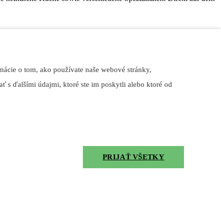
mácie o tom, ako používate naše webové stránky,
ť s ďalšími údajmi, ktoré ste im poskytli alebo ktoré od
PRIJAŤ VŠETKY