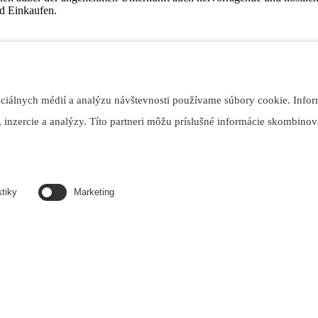
d Einkaufen.
ociálnych médií a analýzu návštevnosti používame súbory cookie. Infor
 inzercie a analýzy. Títo partneri môžu príslušné informácie skombinova
stiky
Marketing