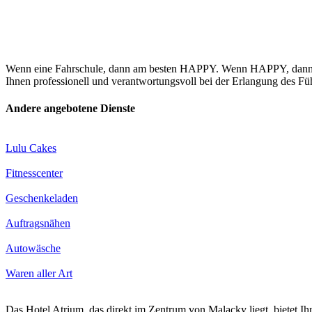
Wenn eine Fahrschule, dann am besten HAPPY. Wenn HAPPY, dann di
Ihnen professionell und verantwortungsvoll bei der Erlangung des F
Andere angebotene Dienste
Lulu Cakes
Fitnesscenter
Geschenkeladen
Auftragsnähen
Autowäsche
Waren aller Art
Das Hotel Atrium, das direkt im Zentrum von Malacky liegt, bietet 