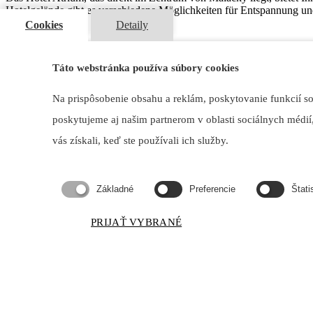
Hotelgelände gibt es verschiedene Möglichkeiten für Entspannung un
Cookies
Detaily
DIENSTE
Modische Kleidung für Frauen und auch xxl
Táto webstránka používa súbory cookies
Malacky beer haus
Maniküre Pediküre Salon Martin
Na prispôsobenie obsahu a reklám, poskytovanie funkcií s
Lulu Cakes
Autowäsche
poskytujeme aj našim partnerom v oblasti sociálnych médií,
Auftragsnähen
Juwelierladen und Pfandhaus
vás získali, keď ste používali ich služby.
Nähen von Gardinen
Fitnesscenter
Základné
Preferencie
Štati
Fahrschule
Friseursalon
Waren aller Art
PRIJAŤ VYBRANÉ
Geschenkeladen