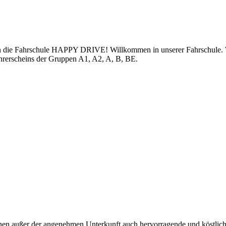
e Fahrschule HAPPY DRIVE! Willkommen in unserer Fahrschule. Wir 
ührerscheins der Gruppen A1, A2, A, B, BE.
Ihnen außer der angenehmen Unterkunft auch hervorragende und köstlic